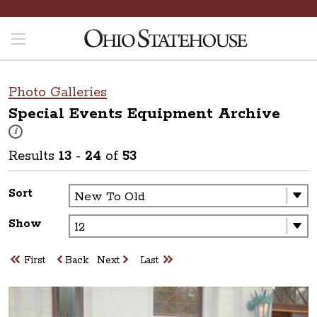
Photo Galleries
Special Events Equipment
Archive
These photos are part of a photo archive. Please submit any accessibilit
i
Results
13
-
24
of
53
Sort
Show
First
Back
Next
Last